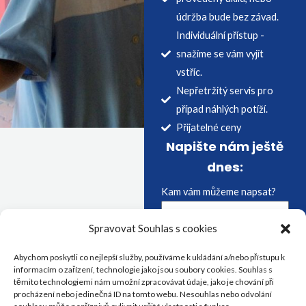
údržba bude bez závad.
Individuální přístup -
snažíme se vám vyjít
vstříc.
Nepřetržitý servis pro
případ náhlých potíží.
Přijatelné ceny
Napište nám ještě
dnes:
Kam vám můžeme napsat?
Spravovat Souhlas s cookies
Co pro vás můžeme udělat?
Abychom poskytli co nejlepší služby, používáme k ukládání a/nebo přístupu k
informacím o zařízení, technologie jako jsou soubory cookies. Souhlas s
těmito technologiemi nám umožní zpracovávat údaje, jako je chování při
procházení nebo jedinečná ID na tomto webu. Nesouhlas nebo odvolání