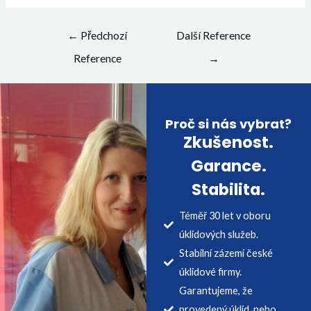
←
Předchozí
Další Reference
Reference
→
Proč si nás vybrat?
Zkušenost.
Garance.
Stabilita.
Téměř 30 let v oboru
úklidových služeb.
Stabilní zázemí české
úklidové firmy.
Garantujeme, že
provedený úklid, nebo